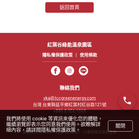
返回首頁
紅葉谷綠能溫泉園區
隱私權保護政策
|
使用條款
聯絡我們
vka@tccgreenenergy.com
台灣 台東縣延平鄉紅葉村紅谷路121號
+886 8 956 1068
我們將使用 cookie 等資訊來優化您的體驗，
繼續瀏覽即表示您同意我們使用。欲瞭解詳
Powered by Rezio
關閉
細內容，請詳閱隱私權保護政策。
建議使用 Chrome、Edge 或 Safari，以獲得最佳瀏覽效果